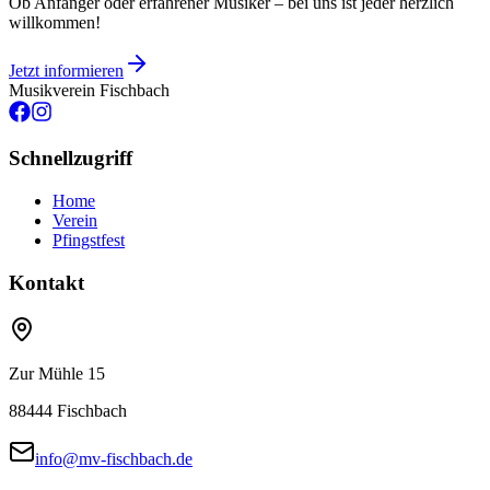
Ob Anfänger oder erfahrener Musiker – bei uns ist jeder herzlich
willkommen!
Jetzt informieren
Musikverein Fischbach
Schnellzugriff
Home
Verein
Pfingstfest
Kontakt
Zur Mühle 15
88444
Fischbach
info@mv-fischbach.de